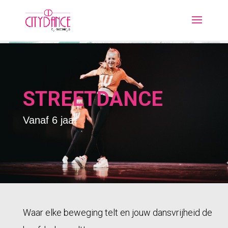
STREETDANCE
Vanaf 6 jaar
Waar elke beweging telt en jouw dansvrijheid de