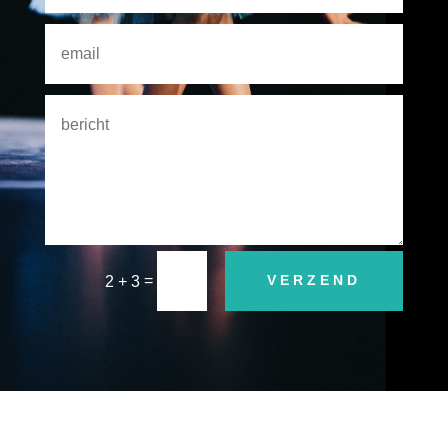
=
VERZEND
2 + 3