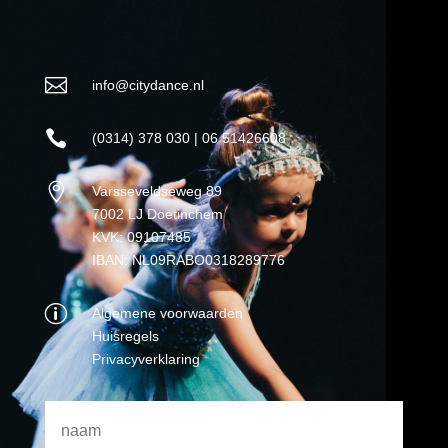

info@citydance.nl

(0314) 378 030 | 06 51426608

Varsseveldseweg 89
7002 LJ Doetinchem
KVK: 09107485
IBAN: NL09RABO0318289776
p
Algemene voorwaarden
Huisregels
Privacyverklaring