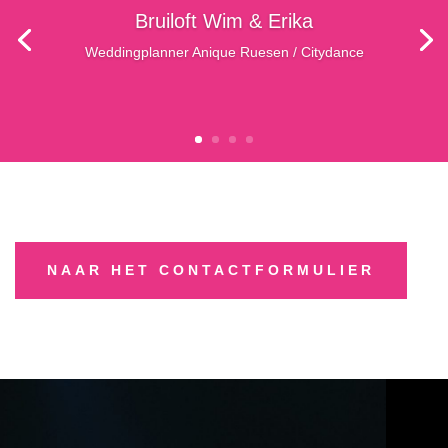
Bruiloft Wim & Erika
Weddingplanner Anique Ruesen / Citydance
NAAR HET CONTACTFORMULIER