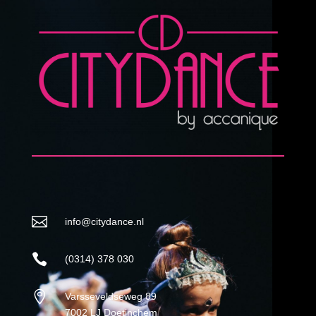

info@citydance.nl

(0314) 378 030

Varsseveldseweg 89
7002 LJ Doetinchem