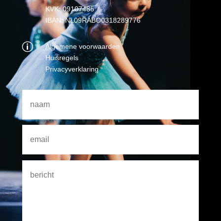
KVK: 09107485
IBAN: NL09RABO0318289776
p
Algemene voorwaarden
Huisregels
Privacyverklaring